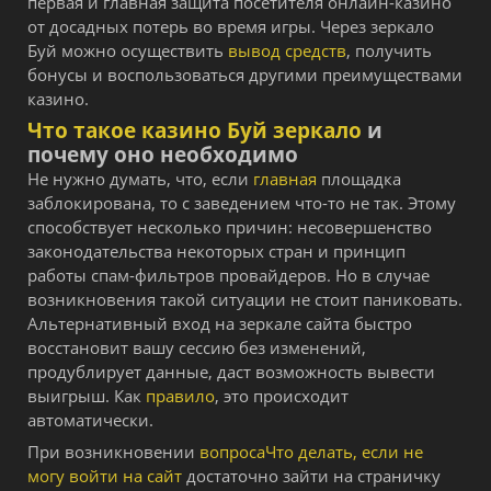
первая и главная защита посетителя онлайн-казино
от досадных потерь во время игры. Через зеркало
Буй можно осуществить
вывод средств
, получить
бонусы и воспользоваться другими преимуществами
казино.
Что такое казино Буй зеркало
и
почему оно необходимо
Не нужно думать, что, если
главная
площадка
заблокирована, то с заведением что-то не так. Этому
способствует несколько причин: несовершенство
законодательства некоторых стран и принцип
работы спам-фильтров провайдеров. Но в случае
возникновения такой ситуации не стоит паниковать.
Альтернативный вход на зеркале сайта быстро
восстановит вашу сессию без изменений,
продублирует данные, даст возможность вывести
выигрыш. Как
правило
, это происходит
автоматически.
При возникновении
вопроса
Что делать, если не
могу войти на сайт
достаточно зайти на страничку