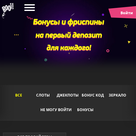
Войти
ВСЕ
СЛОТЫ
ДЖЕКПОТЫ
БОНУС КОД
ЗЕРКАЛО
НЕ МОГУ ВОЙТИ
БОНУСЫ