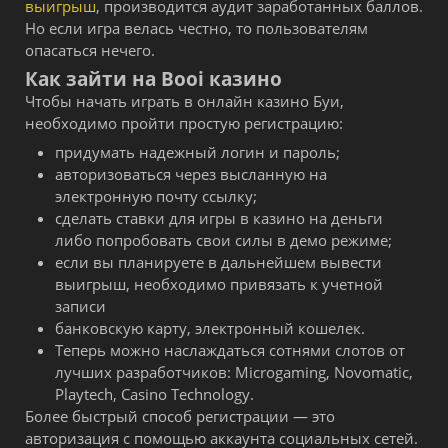
выигрыш
, производится аудит заработанных баллов.
Но если игра велась честно, то пользователям
опасаться нечего.
Как зайти на Booi казино
Чтобы начать играть в онлайн казино Буи,
необходимо пройти простую регистрацию:
придумать надежный логин и пароль;
авторизоваться через высланную на
электронную почту ссылку;
сделать ставки для игры в казино на деньги
либо попробовать свои силы в демо режиме;
если вы планируете в дальнейшем вывести
выигрыш, необходимо привязать к учетной
записи
банковскую карту, электронный кошелек.
Теперь можно наслаждаться сотнями слотов от
лучших разработчиков: Microgaming, Novomatic,
Playtech, Casino Technology.
Более быстрый способ регистрации — это
авторизация с помощью аккаунта социальных сетей.