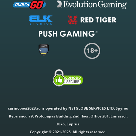
casinobooi2023.ru is operated by NETGLOBE SERVICES LTD, Spyrou
Kyprianou 79, Protopapas Building 2nd floor, Office 201, Limassol,
3076, Cyprus.
Copyright © 2021-2025. All rights reserved.